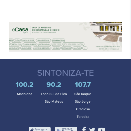
SINTONIZA-TE
100.2
90.2
107.7
Madalena
Lado Sul do Pico
São Roque
São Mateus
São Jorge
Graciosa
Terceira