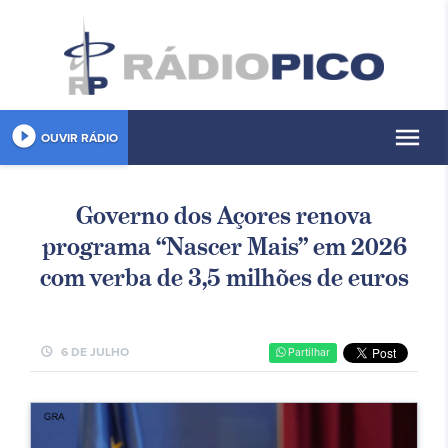
play_circle_filled
menu
OUVIR RÁDIO
Governo dos Açores renova
programa “Nascer Mais” em 2026
com verba de 3,5 milhões de euros
schedule
6 DE JULHO
Partilhar