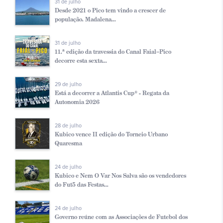
31 de julho
Desde 2021 o Pico tem vindo a crescer de
população. Madalena...
31 de julho
11.ª edição da travessia do Canal Faial–Pico
decorre esta sexta...
29 de julho
Está a decorrer a Atlantis Cup® - Regata da
Autonomia 2026
28 de julho
Kubico vence II edição do Torneio Urbano
Quaresma
24 de julho
Kubico e Nem O Var Nos Salva são os vendedores
do Fut5 das Festas...
24 de julho
Governo reúne com as Associações de Futebol dos