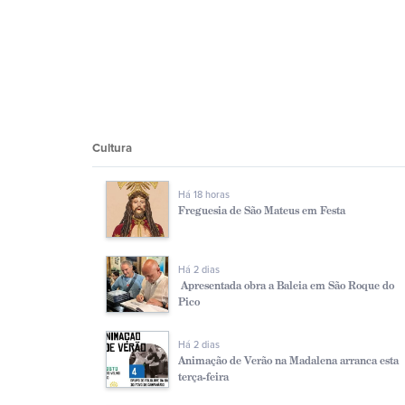
Cultura
Há 18 horas
Freguesia de São Mateus em Festa
Há 2 dias
Apresentada obra a Baleia em São Roque do
Pico
Há 2 dias
Animação de Verão na Madalena arranca esta
terça-feira