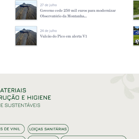
27 de julho
Governo cede 250 mil euros para modernizar
Observatório da Montanha...
24 de julho
Vulcão do Pico em alerta V1