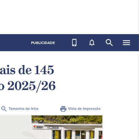
search
menu
phone_iphone
notifications_none
PUBLICIDADE
ais de 145
vo 2025/26
zoom_out
print
Tamanho da letra
Vista de Impressão