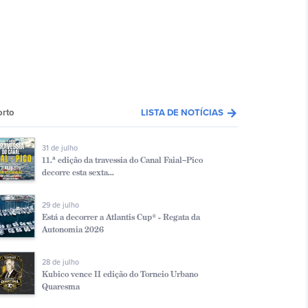
arrow_forward
orto
LISTA DE NOTÍCIAS
31 de julho
11.ª edição da travessia do Canal Faial–Pico
decorre esta sexta...
29 de julho
Está a decorrer a Atlantis Cup® - Regata da
Autonomia 2026
28 de julho
Kubico vence II edição do Torneio Urbano
Quaresma