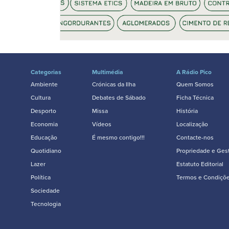
Categorias
Multimédia
A Rádio Pico
Ambiente
Crónicas da Ilha
Quem Somos
Cultura
Debates de Sábado
Ficha Técnica
Desporto
Missa
História
Economia
Vídeos
Localização
Educação
É mesmo contigo!!!
Contacte-nos
Quotidiano
Propriedade e Ges
Lazer
Estatuto Editorial
Política
Termos e Condiçõ
Sociedade
Tecnologia