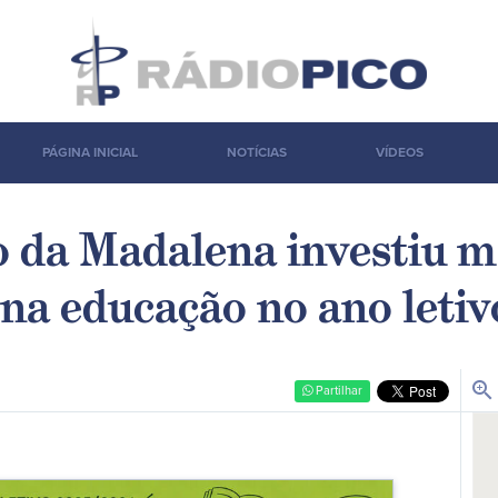
PÁGINA INICIAL
NOTÍCIAS
VÍDEOS
 da Madalena investiu m
 na educação no ano leti
zoom_in
Partilhar