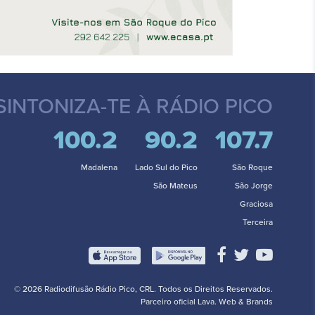
SINTONIZA-TE
À RÁDIO PICO
100.2
90.2
107.7
Madalena
Lado Sul do Pico
São Roque
São Mateus
São Jorge
Graciosa
Terceira
© 2026 Radiodifusão Rádio Pico, CRL. Todos os Direitos Reservados.
Parceiro oficial
Lava. Web & Brands