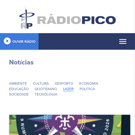
play_circle_filled
menu
OUVIR RÁDIO
Notícias
AMBIENTE
CULTURA
DESPORTO
ECONOMIA
EDUCAÇÃO
QUOTIDIANO
LAZER
POLÍ­TICA
SOCIEDADE
TECNOLOGIA