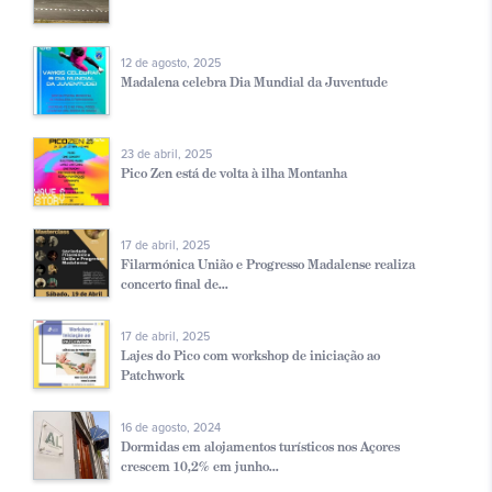
12 de agosto, 2025
Madalena celebra Dia Mundial da Juventude
23 de abril, 2025
Pico Zen está de volta à ilha Montanha
17 de abril, 2025
Filarmónica União e Progresso Madalense realiza
concerto final de...
17 de abril, 2025
Lajes do Pico com workshop de iniciação ao
Patchwork
16 de agosto, 2024
Dormidas em alojamentos turísticos nos Açores
crescem 10,2% em junho...