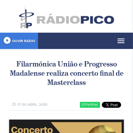
play_circle_filled
menu
OUVIR RÁDIO
Filarmónica União e Progresso
Madalense realiza concerto final de
Masterclass
schedule
17 DE ABRIL, 2025
Partilhar