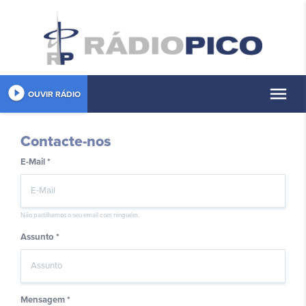
play_circle_filled
menu
OUVIR RÁDIO
Contacte-nos
E-Mail *
Não partilhamos o seu email com ninguém.
Assunto *
Mensagem *