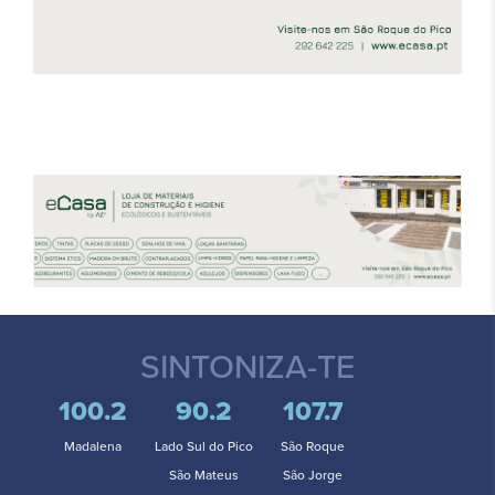
SINTONIZA-TE
100.2
90.2
107.7
Madalena
Lado Sul do Pico
São Roque
São Mateus
São Jorge