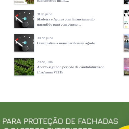
sementes de milho...
31 de julho
Madeira e Açores com financiamento
garantido para compensar ...
30 de julho
Combustíveis mais baratos em agosto
29 de julho
Aberto segundo período de candidaturas do
Programa VITIS