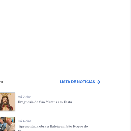
arrow_forward
ra
LISTA DE NOTÍCIAS
Há 2 dias
Freguesia de São Mateus em Festa
Há 4 dias
Apresentada obra a Baleia em São Roque do