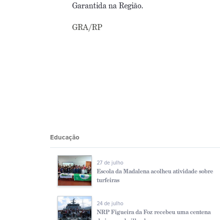
Garantida na Região.
GRA/RP
Educação
27 de julho
Escola da Madalena acolheu atividade sobre
turfeiras
24 de julho
NRP Figueira da Foz recebeu uma centena