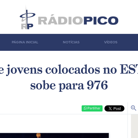
PÁGINA INICIAL
NOTÍCIAS
VÍDEOS
 jovens colocados no 
sobe para 976
zoom_in
Partilhar