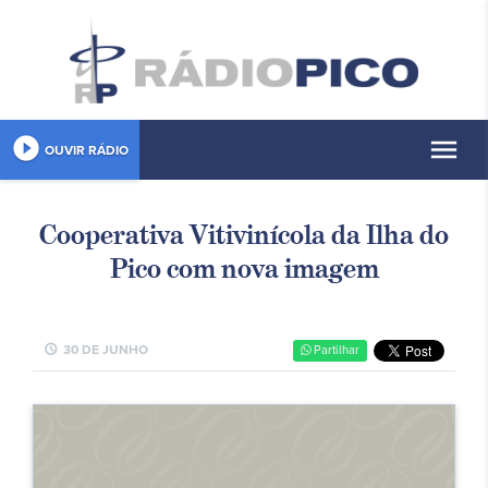
play_circle_filled
menu
OUVIR RÁDIO
Cooperativa Vitivinícola da Ilha do
Pico com nova imagem
schedule
30 DE JUNHO
Partilhar