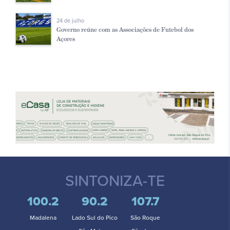
24 de julho
Governo reúne com as Associações de Futebol dos
Açores
SINTONIZA-TE
100.2
90.2
107.7
Madalena
Lado Sul do Pico
São Roque