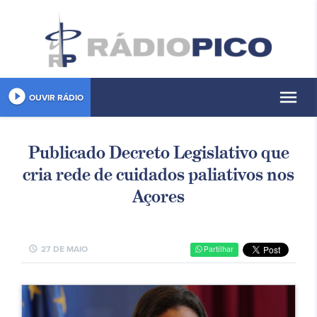
play_circle_filled
menu
OUVIR RÁDIO
Publicado Decreto Legislativo que
cria rede de cuidados paliativos nos
Açores
schedule
27 DE MAIO
Partilhar