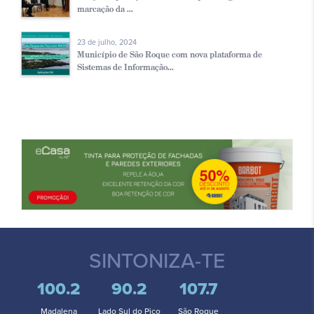
marcação da ...
23 de julho, 2024
Município de São Roque com nova plataforma de
Sistemas de Informação...
SINTONIZA-TE
100.2
90.2
107.7
Madalena
Lado Sul do Pico
São Roque