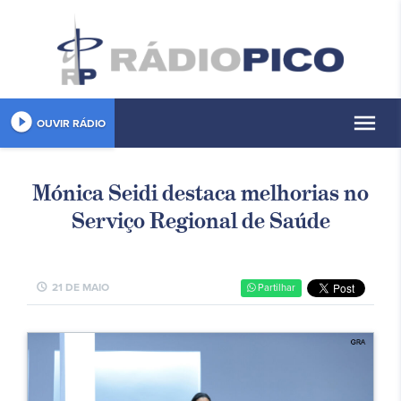
play_circle_filled
menu
OUVIR RÁDIO
Mónica Seidi destaca melhorias no
Serviço Regional de Saúde
schedule
21 DE MAIO
Partilhar