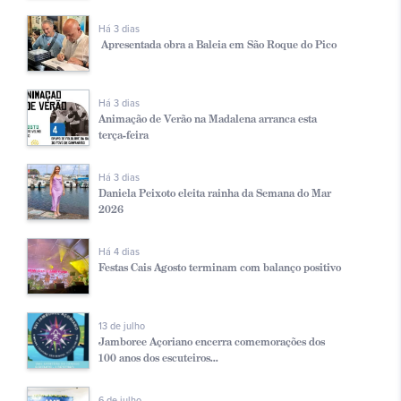
Há 3 dias
Apresentada obra a Baleia em São Roque do Pico
Há 3 dias
Animação de Verão na Madalena arranca esta
terça-feira
Há 3 dias
Daniela Peixoto eleita rainha da Semana do Mar
2026
Há 4 dias
Festas Cais Agosto terminam com balanço positivo
13 de julho
Jamboree Açoriano encerra comemorações dos
100 anos dos escuteiros...
6 de julho