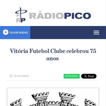
play_circle_filled
menu
OUVIR RÁDIO
Vitória Futebol Clube celebrou 75
anos
schedule
14 DE MAIO
Partilhar