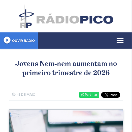
play_circle_filled
menu
OUVIR RÁDIO
Jovens Nem-nem aumentam no
primeiro trimestre de 2026
schedule
11 DE MAIO
Partilhar