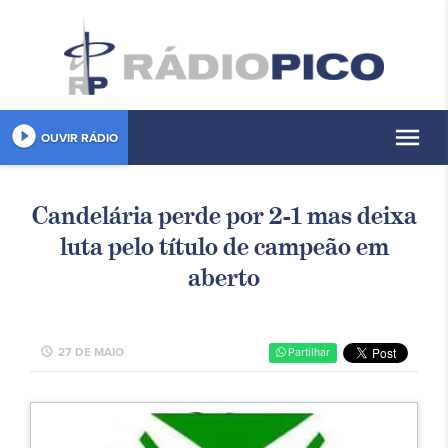
play_circle_filled
menu
OUVIR RÁDIO
Candelária perde por 2-1 mas deixa
luta pelo título de campeão em
aberto
schedule
27 DE MAIO
Partilhar