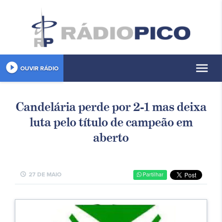
play_circle_filled
menu
OUVIR RÁDIO
Candelária perde por 2-1 mas deixa
luta pelo título de campeão em
aberto
schedule
27 DE MAIO
Partilhar