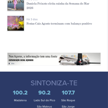
Daniela Peixoto eleita rainha da Semana do Mar
2026
Há 3 dias
Festas Cais Agosto terminam com balanço positivo
SINTONIZA-TE
100.2
90.2
107.7
Madalena
Lado Sul do Pico
São Roque
São Mateus
São Jorge