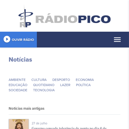
play_circle_filled
menu
OUVIR RÁDIO
Notícias
AMBIENTE
CULTURA
DESPORTO
ECONOMIA
EDUCAÇÃO
QUOTIDIANO
LAZER
POLÍ­TICA
SOCIEDADE
TECNOLOGIA
Notícias mais antigas
27 de julho
Governo concede tolerância de ponto no dia 6 de