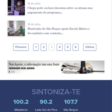
16 de julho
Chega pede esclarecimentos sobre os atrasos nos
pagamento do programa...
16 de julho
Município de São Roque apoia Escola Básica e
Secundária com contrato...
Primeira
1
2
3
4
5
6
Última
SINTONIZA-TE
100.2
90.2
107.7
Madalena
Lado Sul do Pico
São Roque