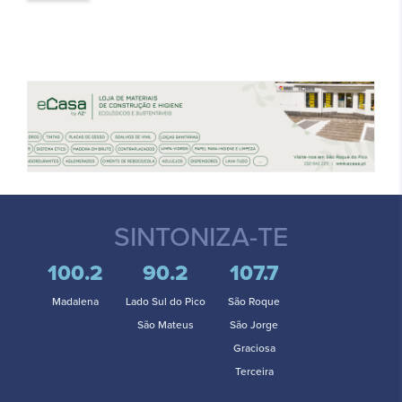
SINTONIZA-TE
100.2
90.2
107.7
Madalena
Lado Sul do Pico
São Roque
São Mateus
São Jorge
Graciosa
Terceira