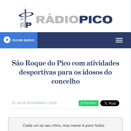
play_circle_filled
menu
OUVIR RÁDIO
São Roque do Pico com atividades
desportivas para os idosos do
concelho
schedule
18 DE NOVEMBRO, 2025
Partilhar