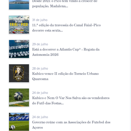
Desde 2021 o Pico tem vindo a crescer de
população. Madalena...
31 de julho
11.ª edição da travessia do Canal Faial–Pico
decorre esta sexta...
29 de julho
Está a decorrer a Atlantis Cup® - Regata da
Autonomia 2026
28 de julho
Kubico vence II edição do Torneio Urbano
Quaresma
24 de julho
Kubico e Nem O Var Nos Salva são os vendedores
do Fut5 das Festas...
24 de julho
Governo reúne com as Associações de Futebol dos
Açores