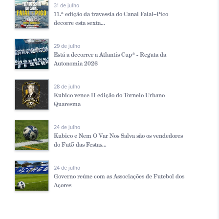
31 de julho
11.ª edição da travessia do Canal Faial–Pico
decorre esta sexta...
29 de julho
Está a decorrer a Atlantis Cup® - Regata da
Autonomia 2026
28 de julho
Kubico vence II edição do Torneio Urbano
Quaresma
24 de julho
Kubico e Nem O Var Nos Salva são os vendedores
do Fut5 das Festas...
24 de julho
Governo reúne com as Associações de Futebol dos
Açores