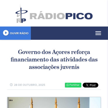
play_circle_filled
menu
OUVIR RÁDIO
Governo dos Açores reforça
financiamento das atividades das
associações juvenis
schedule
28 DE OUTUBRO, 2025
Partilhar