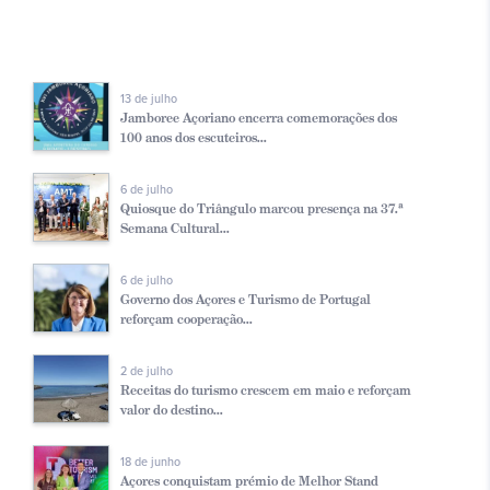
13 de julho
Jamboree Açoriano encerra comemorações dos
100 anos dos escuteiros...
6 de julho
Quiosque do Triângulo marcou presença na 37.ª
Semana Cultural...
6 de julho
Governo dos Açores e Turismo de Portugal
reforçam cooperação...
2 de julho
Receitas do turismo crescem em maio e reforçam
valor do destino...
18 de junho
Açores conquistam prémio de Melhor Stand