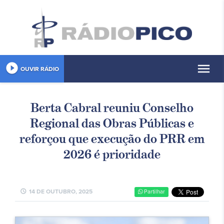
play_circle_filled
menu
OUVIR RÁDIO
Berta Cabral reuniu Conselho
Regional das Obras Públicas e
reforçou que execução do PRR em
2026 é prioridade
schedule
14 DE OUTUBRO, 2025
Partilhar