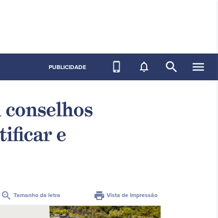
search
menu
phone_iphone
notifications_none
PUBLICIDADE
m conselhos
ificar e
zoom_out
print
Tamanho da letra
Vista de Impressão