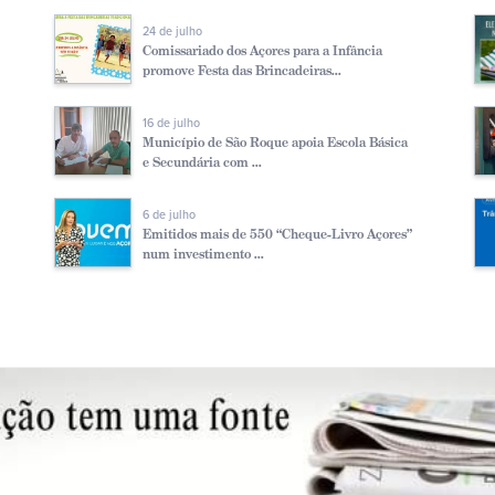
24 de julho
Comissariado dos Açores para a Infância
promove Festa das Brincadeiras...
16 de julho
Município de São Roque apoia Escola Básica
e Secundária com ...
6 de julho
Emitidos mais de 550 “Cheque-Livro Açores”
num investimento ...