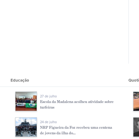
Educação
Quoti
27 de julho
Escola da Madalena acolheu atividade sobre
turfeiras
24 de julho
NRP Figueira da Foz recebeu uma centena
de jovens da ilha do...