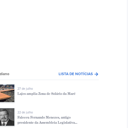
arrow_forward
diano
LISTA DE NOTÍCIAS
27 de julho
Lajes amplia Zona de Solário da Maré
22 de julho
Faleceu Fernando Menezes, antigo
presidente da Assembleia Legislativa...