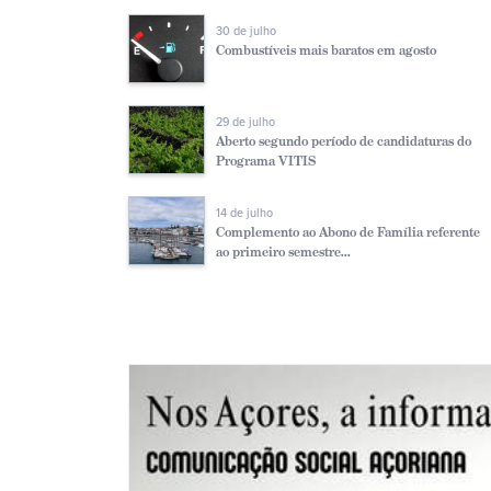
30 de julho
Combustíveis mais baratos em agosto
29 de julho
Aberto segundo período de candidaturas do
Programa VITIS
14 de julho
Complemento ao Abono de Família referente
ao primeiro semestre...