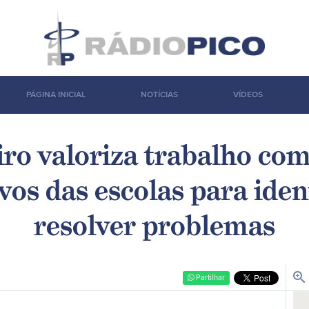
PÁGINA INICIAL
NOTÍCIAS
VÍDEOS
iro valoriza trabalho co
vos das escolas para ident
resolver problemas
zoom_in
Partilhar