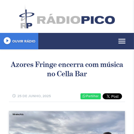
play_circle_filled
menu
OUVIR RÁDIO
Azores Fringe encerra com música
no Cella Bar
schedule
25 DE JUNHO, 2025
Partilhar