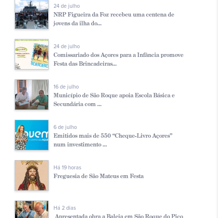
24 de julho
NRP Figueira da Foz recebeu uma centena de
jovens da ilha do...
24 de julho
Comissariado dos Açores para a Infância promove
Festa das Brincadeiras...
16 de julho
Município de São Roque apoia Escola Básica e
Secundária com ...
6 de julho
Emitidos mais de 550 “Cheque-Livro Açores”
num investimento ...
Há 19 horas
Freguesia de São Mateus em Festa
Há 2 dias
Apresentada obra a Baleia em São Roque do Pico