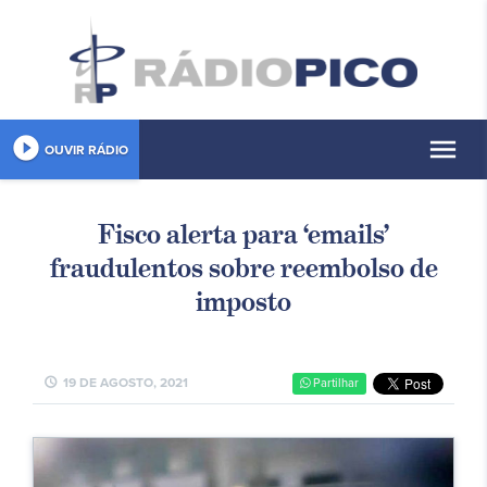
play_circle_filled
menu
OUVIR RÁDIO
Fisco alerta para ‘emails’
fraudulentos sobre reembolso de
imposto
schedule
19 DE AGOSTO, 2021
Partilhar