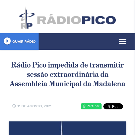
play_circle_filled
menu
OUVIR RÁDIO
Rádio Pico impedida de transmitir
sessão extraordinária da
Assembleia Municipal da Madalena
schedule
11 DE AGOSTO, 2021
Partilhar