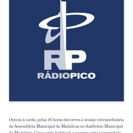
Ontem à tarde, pelas 16 horas decorreu a sessão extraordinária
da Assembleia Municipal da Madalena no Auditório Municipal
da Madalena. Como seria habitual, a mesma seria transmitida