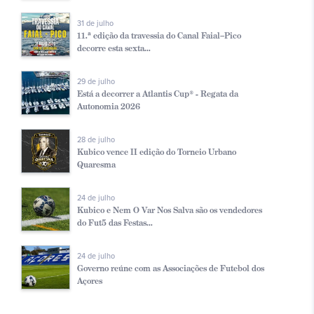
31 de julho
11.ª edição da travessia do Canal Faial–Pico
decorre esta sexta...
29 de julho
Está a decorrer a Atlantis Cup® - Regata da
Autonomia 2026
28 de julho
Kubico vence II edição do Torneio Urbano
Quaresma
24 de julho
Kubico e Nem O Var Nos Salva são os vendedores
do Fut5 das Festas...
24 de julho
Governo reúne com as Associações de Futebol dos
Açores