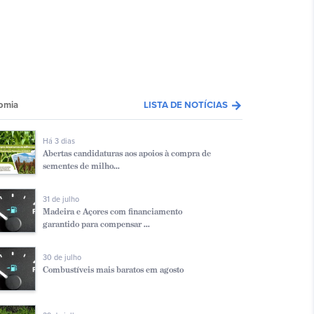
arrow_forward
omia
LISTA DE NOTÍCIAS
Há 3 dias
Abertas candidaturas aos apoios à compra de
sementes de milho...
31 de julho
Madeira e Açores com financiamento
garantido para compensar ...
30 de julho
Combustíveis mais baratos em agosto