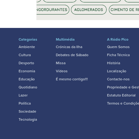
Categorias
Multimédia
A Rádio Pico
Ambiente
Crónicas da Ilha
Quem Somos
Cultura
Debates de Sábado
Ficha Técnica
Desporto
Missa
História
Economia
Vídeos
Localização
Educação
É mesmo contigo!!!
Contacte-nos
Quotidiano
Propriedade e Ges
Lazer
Estatuto Editorial
Política
Termos e Condiçõ
Sociedade
Tecnologia