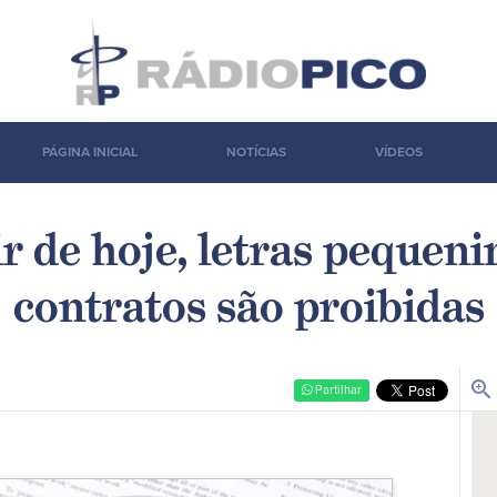
PÁGINA INICIAL
NOTÍCIAS
VÍDEOS
ir de hoje, letras pequeni
contratos são proibidas
zoom_in
Partilhar