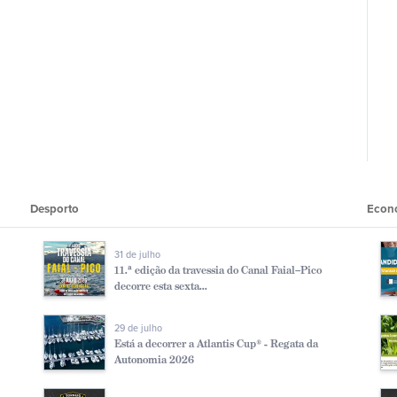
Desporto
Econ
31 de julho
11.ª edição da travessia do Canal Faial–Pico
decorre esta sexta...
29 de julho
Está a decorrer a Atlantis Cup® - Regata da
Autonomia 2026