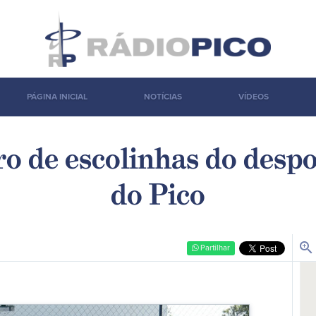
PÁGINA INICIAL
NOTÍCIAS
VÍDEOS
o de escolinhas do despo
do Pico
zoom_in
Partilhar