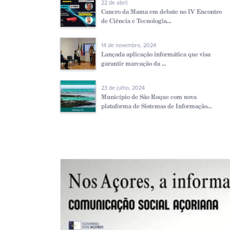
22 de abril
Cancro da Mama em debate no IV Encontro
de Ciência e Tecnologia...
14 de novembro, 2024
Lançada aplicação informática que visa
garantir marcação da ...
23 de julho, 2024
Município de São Roque com nova
plataforma de Sistemas de Informação...