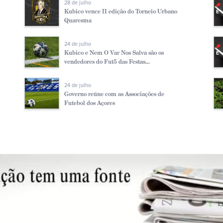
28 de julho
Kubico vence II edição do Torneio Urbano
Quaresma
24 de julho
Kubico e Nem O Var Nos Salva são os
vendedores do Fut5 das Festas...
24 de julho
Governo reúne com as Associações de
Futebol dos Açores