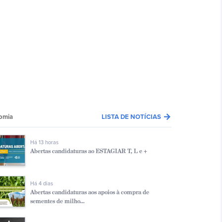
arrow_forward
omia
LISTA DE NOTÍCIAS
Há 13 horas
Abertas candidaturas ao ESTAGIAR T, L e +
Há 4 dias
Abertas candidaturas aos apoios à compra de
sementes de milho...