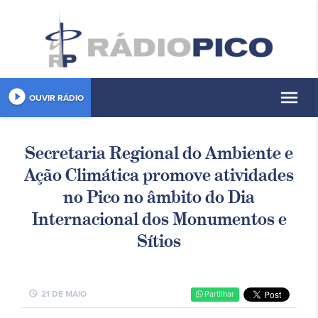
play_circle_filled
menu
OUVIR RÁDIO
Secretaria Regional do Ambiente e
Ação Climática promove atividades
no Pico no âmbito do Dia
Internacional dos Monumentos e
Sítios
schedule
21 DE MAIO
Partilhar