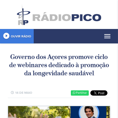
play_circle_filled
menu
OUVIR RÁDIO
Governo dos Açores promove ciclo
de webinares dedicado à promoção
da longevidade saudável
schedule
14 DE MAIO
Partilhar