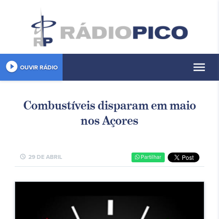
play_circle_filled
menu
OUVIR RÁDIO
Combustíveis disparam em maio
nos Açores
schedule
29 DE ABRIL
Partilhar