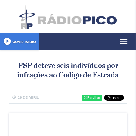
play_circle_filled
menu
OUVIR RÁDIO
PSP deteve seis indivíduos por
infrações ao Código de Estrada
schedule
29 DE ABRIL
Partilhar