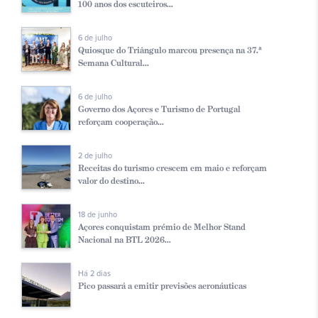
100 anos dos escuteiros...
6 de julho
Quiosque do Triângulo marcou presença na 37.ª
Semana Cultural...
6 de julho
Governo dos Açores e Turismo de Portugal
reforçam cooperação...
2 de julho
Receitas do turismo crescem em maio e reforçam
valor do destino...
18 de junho
Açores conquistam prémio de Melhor Stand
Nacional na BTL 2026...
Há 2 dias
Pico passará a emitir previsões aeronáuticas