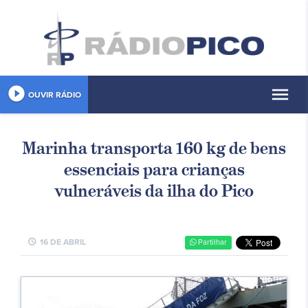
play_circle_filled
menu
OUVIR RÁDIO
Marinha transporta 160 kg de bens
essenciais para crianças
vulneráveis da ilha do Pico
schedule
16 DE ABRIL
Partilhar