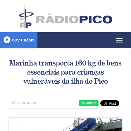
play_circle_filled
menu
OUVIR RÁDIO
Marinha transporta 160 kg de bens
essenciais para crianças
vulneráveis da ilha do Pico
schedule
16 DE ABRIL
Partilhar