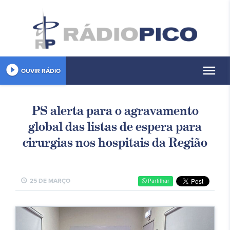
play_circle_filled
menu
OUVIR RÁDIO
PS alerta para o agravamento
global das listas de espera para
cirurgias nos hospitais da Região
schedule
25 DE MARÇO
Partilhar