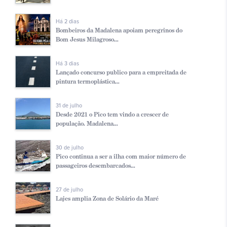
Há 2 dias
Bombeiros da Madalena apoiam peregrinos do
Bom Jesus Milagroso...
Há 3 dias
Lançado concurso publico para a empreitada de
pintura termoplástica...
31 de julho
Desde 2021 o Pico tem vindo a crescer de
população. Madalena...
30 de julho
Pico continua a ser a ilha com maior número de
passageiros desembarcados...
27 de julho
Lajes amplia Zona de Solário da Maré