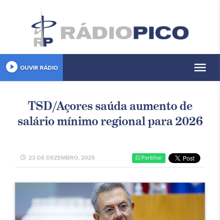
play_circle_filled
menu
OUVIR RÁDIO
TSD/Açores saúda aumento de
salário mínimo regional para 2026
schedule
23 DE DEZEMBRO, 2025
Partilhar