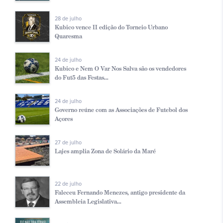
28 de julho
Kubico vence II edição do Torneio Urbano
Quaresma
24 de julho
Kubico e Nem O Var Nos Salva são os vendedores
do Fut5 das Festas...
24 de julho
Governo reúne com as Associações de Futebol dos
Açores
27 de julho
Lajes amplia Zona de Solário da Maré
22 de julho
Faleceu Fernando Menezes, antigo presidente da
Assembleia Legislativa...