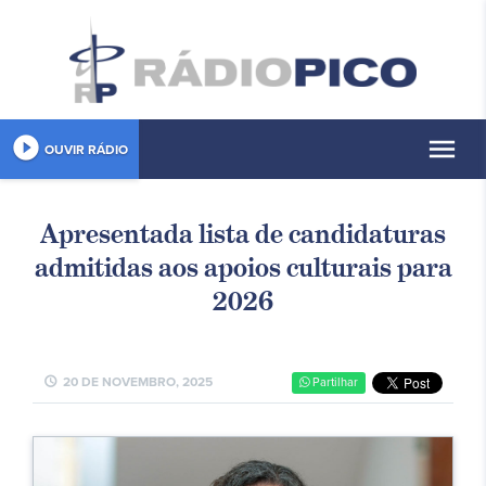
play_circle_filled
menu
OUVIR RÁDIO
Apresentada lista de candidaturas
admitidas aos apoios culturais para
2026
schedule
20 DE NOVEMBRO, 2025
Partilhar