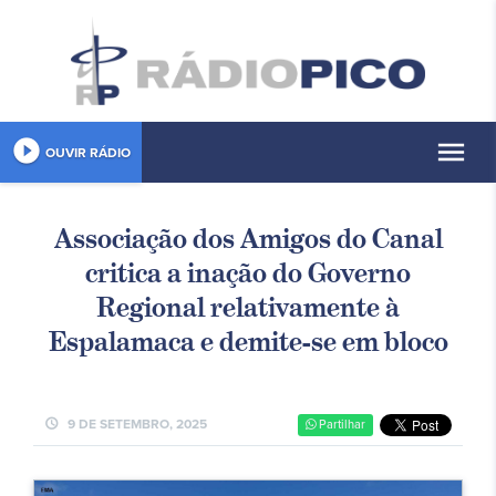
play_circle_filled
menu
OUVIR RÁDIO
Associação dos Amigos do Canal
critica a inação do Governo
Regional relativamente à
Espalamaca e demite-se em bloco
schedule
9 DE SETEMBRO, 2025
Partilhar