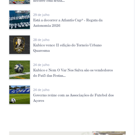
decorre esta sexta...
29 de julho
Está a decorrer a Atlantis Cup® - Regata da
Autonomia 2026
28 de julho
Kubico vence II edição do Torneio Urbano
Quaresma
24 de julho
Kubico e Nem O Var Nos Salva são os vendedores
do Fut5 das Festas...
24 de julho
Governo reúne com as Associações de Futebol dos
Açores