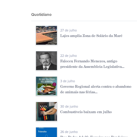
Quotidiano
27 de julho
Lajes amplia Zona de Solário da Maré
22 de julho
Faleceu Fernando Menezes, antigo
presidente da Assembleia Legislativa...
3 de julho
Governo Regional alerta contra o abandono
de animais nas férias...
30 de junho
Combustíveis baixam em julho
26 de junho