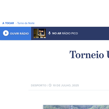
A TOCAR
- Turno da Noite
play_circle_filled
mic
NO AR
RÁDIO PICO
OUVIR RÁDIO
Torneio 
schedule
DESPORTO |
10 DE JULHO, 2025