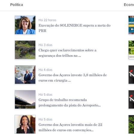
Polí­tica
Econ
Há 22 horas
Execução do SOLENERGE supera a meta do
PRR
Há 3 dias
Chega quer esclarecimentos sobre a
segurança dos trilhos na ...
Há 4 dias
Governo dos Açores investe 3,8 milhões de
euros em cirurgia ...
Há 5 dias
Grupo de trabalho recomenda
prolongamento da pista do Aeroporto...
Há 5 dias
Governo dos Açores investiu mais de 22
milhões de euros em convenções...