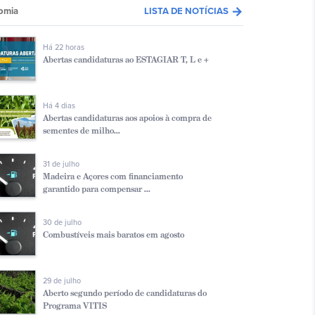
arrow_forward
omia
LISTA DE NOTÍCIAS
Há 22 horas
Abertas candidaturas ao ESTAGIAR T, L e +
Há 4 dias
Abertas candidaturas aos apoios à compra de
sementes de milho...
31 de julho
Madeira e Açores com financiamento
garantido para compensar ...
30 de julho
Combustíveis mais baratos em agosto
29 de julho
Aberto segundo período de candidaturas do
Programa VITIS