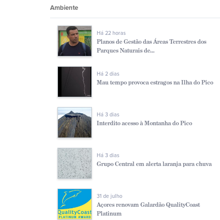
Ambiente
Há 22 horas
Planos de Gestão das Áreas Terrestres dos
Parques Naturais de...
Há 2 dias
Mau tempo provoca estragos na Ilha do Pico
Há 3 dias
Interdito acesso à Montanha do Pico
Há 3 dias
Grupo Central em alerta laranja para chuva
31 de julho
Açores renovam Galardão QualityCoast
Platinum