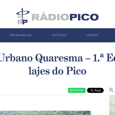
PÁGINA INICIAL
NOTÍCIAS
VÍDEOS
Urbano Quaresma – 1.ª E
lajes do Pico
zoom_in
Partilhar