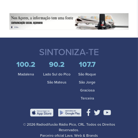
SINTONIZA-TE
100.2
90.2
107.7
Madalena
Lado Sul do Pico
São Roque
São Mateus
São Jorge
Graciosa
Terceira
© 2026 Radiodifusão Rádio Pico, CRL. Todos os Direitos
Reservados.
Parceiro oficial
Lava. Web & Brands