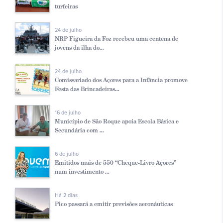
turfeiras
24 de julho
NRP Figueira da Foz recebeu uma centena de
jovens da ilha do...
24 de julho
Comissariado dos Açores para a Infância promove
Festa das Brincadeiras...
16 de julho
Município de São Roque apoia Escola Básica e
Secundária com ...
6 de julho
Emitidos mais de 550 “Cheque-Livro Açores”
num investimento ...
Há 2 dias
Pico passará a emitir previsões aeronáuticas