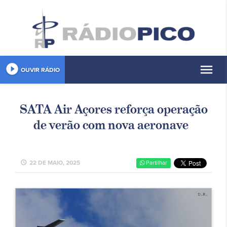
play_circle_filled
menu
OUVIR RÁDIO
SATA Air Açores reforça operação
de verão com nova aeronave
schedule
22 DE MAIO, 2025
Partilhar