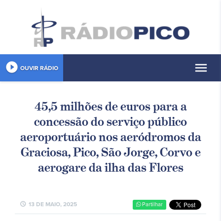
play_circle_filled
menu
OUVIR RÁDIO
45,5 milhões de euros para a
concessão do serviço público
aeroportuário nos aeródromos da
Graciosa, Pico, São Jorge, Corvo e
aerogare da ilha das Flores
schedule
13 DE MAIO, 2025
Partilhar