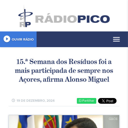
play_circle_filled
menu
OUVIR RÁDIO
15.ª Semana dos Resíduos foi a
mais participada de sempre nos
Açores, afirma Alonso Miguel
schedule
19 DE DEZEMBRO, 2024
Partilhar