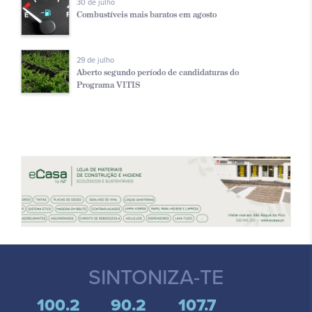
30 de julho
Combustíveis mais baratos em agosto
29 de julho
Aberto segundo período de candidaturas do
Programa VITIS
SINTONIZA-TE
100.2
90.2
107.7