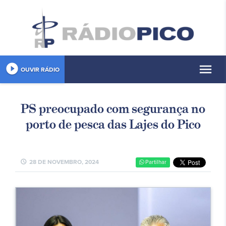
play_circle_filled
menu
OUVIR RÁDIO
PS preocupado com segurança no
porto de pesca das Lajes do Pico
schedule
28 DE NOVEMBRO, 2024
Partilhar