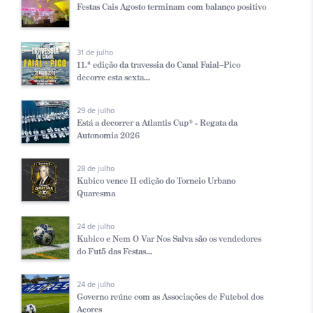
Festas Cais Agosto terminam com balanço positivo
31 de julho
11.ª edição da travessia do Canal Faial–Pico
decorre esta sexta...
29 de julho
Está a decorrer a Atlantis Cup® - Regata da
Autonomia 2026
28 de julho
Kubico vence II edição do Torneio Urbano
Quaresma
24 de julho
Kubico e Nem O Var Nos Salva são os vendedores
do Fut5 das Festas...
24 de julho
Governo reúne com as Associações de Futebol dos
Açores