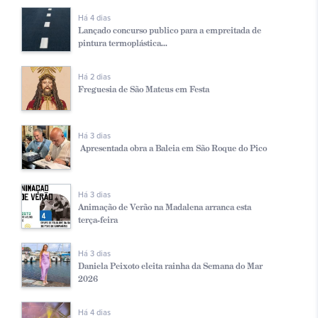
Há 4 dias
Lançado concurso publico para a empreitada de
pintura termoplástica...
Há 2 dias
Freguesia de São Mateus em Festa
Há 3 dias
Apresentada obra a Baleia em São Roque do Pico
Há 3 dias
Animação de Verão na Madalena arranca esta
terça-feira
Há 3 dias
Daniela Peixoto eleita rainha da Semana do Mar
2026
Há 4 dias