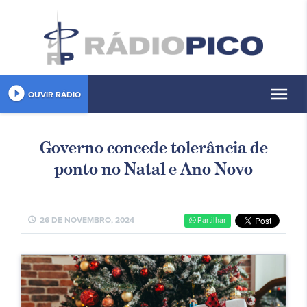
play_circle_filled
menu
OUVIR RÁDIO
Governo concede tolerância de
ponto no Natal e Ano Novo
schedule
26 DE NOVEMBRO, 2024
Partilhar