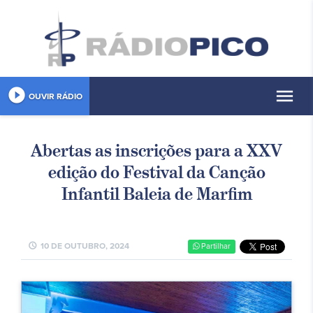
play_circle_filled
menu
OUVIR RÁDIO
Abertas as inscrições para a XXV
edição do Festival da Canção
Infantil Baleia de Marfim
schedule
10 DE OUTUBRO, 2024
Partilhar