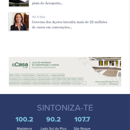
pista do Aeroporto...
Há 4 dias
Governo dos Açores investiu mais de 22 milhões
de euros em convenções...
SINTONIZA-TE
100.2
90.2
107.7
Madalena
Lado Sul do Pico
São Roque