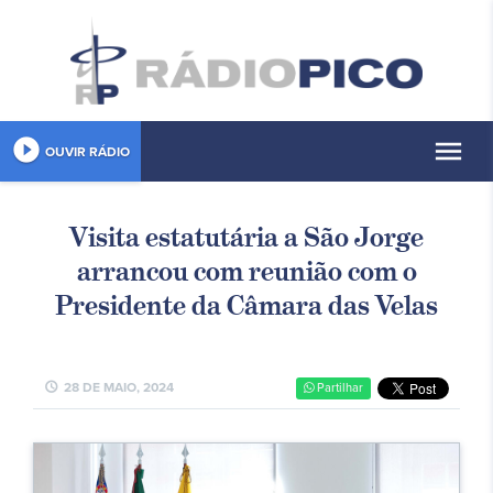
play_circle_filled
menu
OUVIR RÁDIO
Visita estatutária a São Jorge
arrancou com reunião com o
Presidente da Câmara das Velas
schedule
28 DE MAIO, 2024
Partilhar