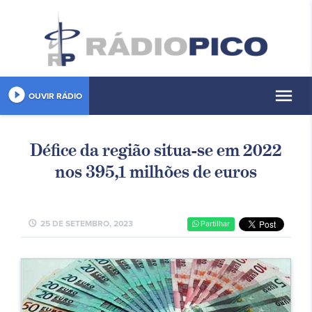
play_circle_filled
menu
OUVIR RÁDIO
Défice da região situa-se em 2022
nos 395,1 milhões de euros
schedule
25 DE SETEMBRO, 2023
Partilhar