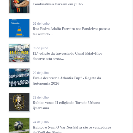
Combustíveis baixam em julho
26 de junho
Rua Padre Adolfo Ferreira nas Bandeiras passa a
ter sentido ...
31 de julho
11.ª edição da travessia do Canal Faial–Pico
decorre esta sexta...
29 de julho
Está a decorrer a Atlantis Cup® - Regata da
Autonomia 2026
28 de julho
Kubico vence II edição do Torneio Urbano
Quaresma
24 de julho
Kubico e Nem O Var Nos Salva são os vendedores
do Fut5 das Festas...