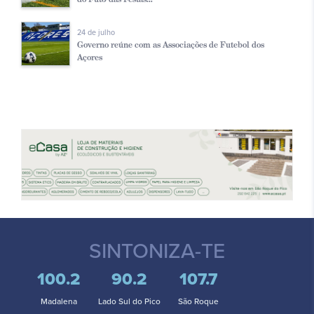
24 de julho
Governo reúne com as Associações de Futebol dos
Açores
SINTONIZA-TE
100.2
90.2
107.7
Madalena
Lado Sul do Pico
São Roque