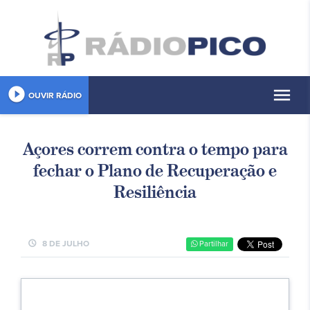
play_circle_filled
menu
OUVIR RÁDIO
Açores correm contra o tempo para
fechar o Plano de Recuperação e
Resiliência
schedule
8 DE JULHO
Partilhar