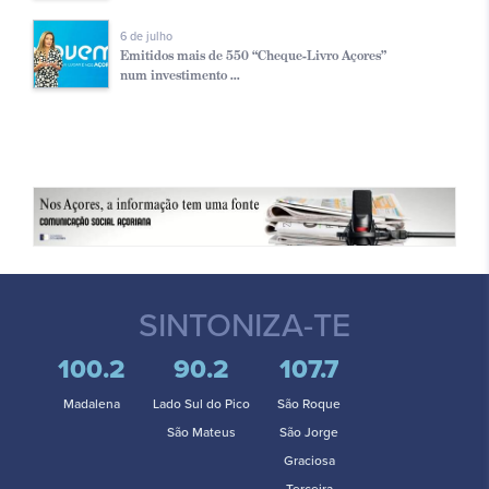
6 de julho
Emitidos mais de 550 “Cheque-Livro Açores”
num investimento ...
SINTONIZA-TE
100.2
90.2
107.7
Madalena
Lado Sul do Pico
São Roque
São Mateus
São Jorge
Graciosa
Terceira