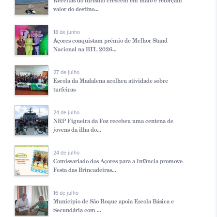
Receitas do turismo crescem em maio e reforçam
valor do destino...
18 de junho
Açores conquistam prémio de Melhor Stand
Nacional na BTL 2026...
27 de julho
Escola da Madalena acolheu atividade sobre
turfeiras
24 de julho
NRP Figueira da Foz recebeu uma centena de
jovens da ilha do...
24 de julho
Comissariado dos Açores para a Infância promove
Festa das Brincadeiras...
16 de julho
Município de São Roque apoia Escola Básica e
Secundária com ...