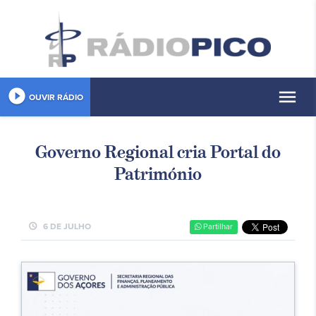
play_circle_filled
menu
OUVIR RÁDIO
Governo Regional cria Portal do
Património
schedule
6 DE JULHO
Partilhar