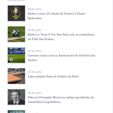
28 de julho
Kubico vence II edição do Torneio Urbano
Quaresma
24 de julho
Kubico e Nem O Var Nos Salva são os vendedores
do Fut5 das Festas...
24 de julho
Governo reúne com as Associações de Futebol dos
Açores
27 de julho
Lajes amplia Zona de Solário da Maré
22 de julho
Faleceu Fernando Menezes, antigo presidente da
Assembleia Legislativa...