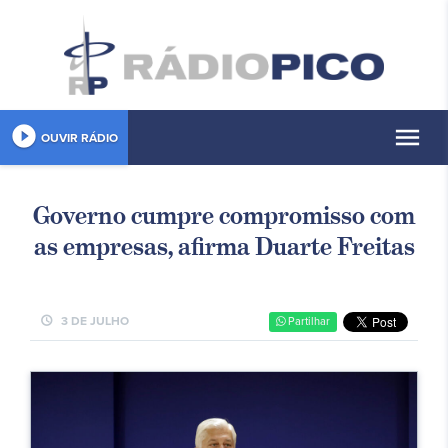
play_circle_filled
menu
OUVIR RÁDIO
Governo cumpre compromisso com
as empresas, afirma Duarte Freitas
schedule
3 DE JULHO
Partilhar