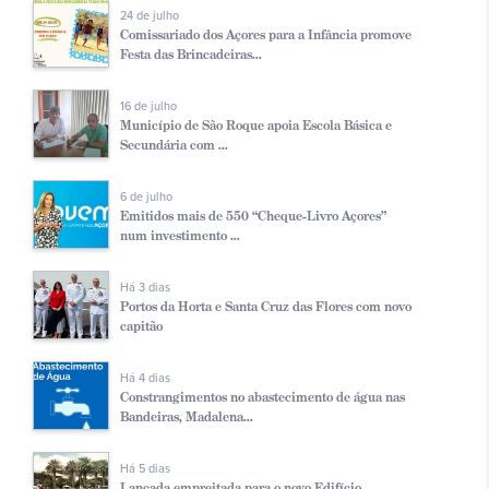
24 de julho
Comissariado dos Açores para a Infância promove
Festa das Brincadeiras...
16 de julho
Município de São Roque apoia Escola Básica e
Secundária com ...
6 de julho
Emitidos mais de 550 “Cheque-Livro Açores”
num investimento ...
Há 3 dias
Portos da Horta e Santa Cruz das Flores com novo
capitão
Há 4 dias
Constrangimentos no abastecimento de água nas
Bandeiras, Madalena...
Há 5 dias
Lançada empreitada para o novo Edifício