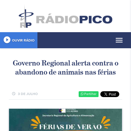
play_circle_filled
menu
OUVIR RÁDIO
Governo Regional alerta contra o
abandono de animais nas férias
schedule
3 DE JULHO
Partilhar